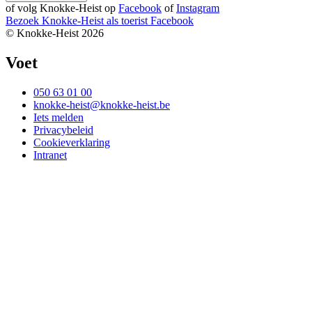
of volg Knokke-Heist op
Facebook
of
Instagram
Bezoek Knokke-Heist als
toerist
Facebook
© Knokke-Heist 2026
Voet
050 63 01 00
knokke-heist@knokke-heist.be
Iets melden
Privacybeleid
Cookieverklaring
Intranet