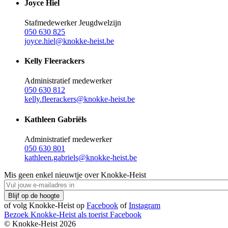
Joyce Hiel
Stafmedewerker Jeugdwelzijn
050 630 825
joyce.hiel@knokke-heist.be
Kelly Fleerackers
Administratief medewerker
050 630 812
kelly.fleerackers@knokke-heist.be
Kathleen Gabriëls
Administratief medewerker
050 630 801
kathleen.gabriels@knokke-heist.be
Mis geen enkel nieuwtje over Knokke-Heist
of volg Knokke-Heist op
Facebook
of
Instagram
Bezoek Knokke-Heist als
toerist
Facebook
© Knokke-Heist 2026