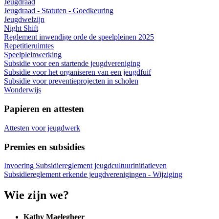
Jeugdraad
Jeugdraad - Statuten - Goedkeuring
Jeugdwelzijn
Night Shift
Reglement inwendige orde de speelpleinen 2025
Repetitieruimtes
Speelpleinwerking
Subsidie voor een startende jeugdvereniging
Subsidie voor het organiseren van een jeugdfuif
Subsidie voor preventieprojecten in scholen
Wonderwijs
Papieren en attesten
Attesten voor jeugdwerk
Premies en subsidies
Invoering Subsidiereglement jeugdcultuurinitiatieven
Subsidiereglement erkende jeugdverenigingen - Wijziging
Wie zijn we?
Kathy Maelegheer