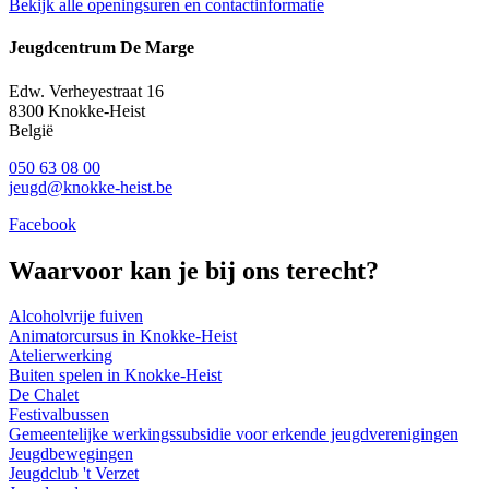
Bekijk alle openingsuren en contactinformatie
Jeugdcentrum De Marge
Edw. Verheyestraat 16
8300
Knokke-Heist
België
050 63 08 00
jeugd@knokke-heist.be
Facebook
Waarvoor kan je bij ons terecht?
Alcoholvrije fuiven
Animatorcursus in Knokke-Heist
Atelierwerking
Buiten spelen in Knokke-Heist
De Chalet
Festivalbussen
Gemeentelijke werkingssubsidie voor erkende jeugdverenigingen
Jeugdbewegingen
Jeugdclub 't Verzet