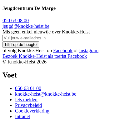
Jeugdcentrum De Marge
050 63 08 00
jeugd@knokke-heist.be
Mis geen enkel nieuwtje over Knokke-Heist
of volg Knokke-Heist op
Facebook
of
Instagram
Bezoek Knokke-Heist als
toerist
Facebook
© Knokke-Heist 2026
Voet
050 63 01 00
knokke-heist@knokke-heist.be
Iets melden
Privacybeleid
Cookieverklaring
Intranet