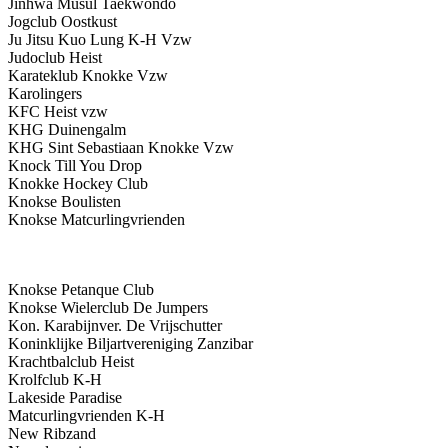
Jinhwa Musul Taekwondo
Jogclub Oostkust
Ju Jitsu Kuo Lung K-H Vzw
Judoclub Heist
Karateklub Knokke Vzw
Karolingers
KFC Heist vzw
KHG Duinengalm
KHG Sint Sebastiaan Knokke Vzw
Knock Till You Drop
Knokke Hockey Club
Knokse Boulisten
Knokse Matcurlingvrienden
Knokse Petanque Club
Knokse Wielerclub De Jumpers
Kon. Karabijnver. De Vrijschutter
Koninklijke Biljartvereniging Zanzibar
Krachtbalclub Heist
Krolfclub K-H
Lakeside Paradise
Matcurlingvrienden K-H
New Ribzand