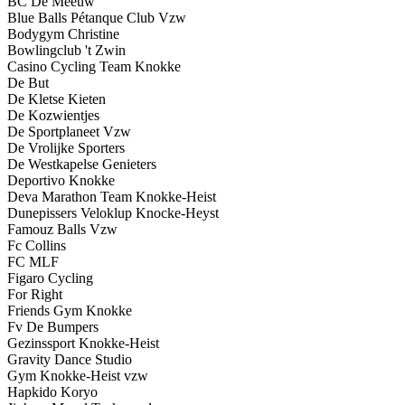
BC De Meeuw
Blue Balls Pétanque Club Vzw
Bodygym Christine
Bowlingclub 't Zwin
Casino Cycling Team Knokke
De But
De Kletse Kieten
De Kozwientjes
De Sportplaneet Vzw
De Vrolijke Sporters
De Westkapelse Genieters
Deportivo Knokke
Deva Marathon Team Knokke-Heist
Dunepissers Veloklup Knocke-Heyst
Famouz Balls Vzw
Fc Collins
FC MLF
Figaro Cycling
For Right
Friends Gym Knokke
Fv De Bumpers
Gezinssport Knokke-Heist
Gravity Dance Studio
Gym Knokke-Heist vzw
Hapkido Koryo