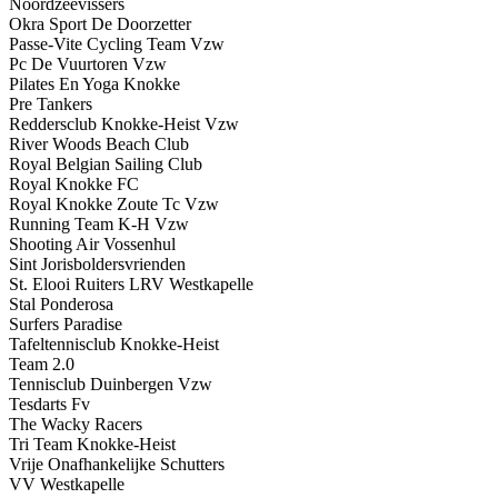
Noordzeevissers
Okra Sport De Doorzetter
Passe-Vite Cycling Team Vzw
Pc De Vuurtoren Vzw
Pilates En Yoga Knokke
Pre Tankers
Reddersclub Knokke-Heist Vzw
River Woods Beach Club
Royal Belgian Sailing Club
Royal Knokke FC
Royal Knokke Zoute Tc Vzw
Running Team K-H Vzw
Shooting Air Vossenhul
Sint Jorisboldersvrienden
St. Elooi Ruiters LRV Westkapelle
Stal Ponderosa
Surfers Paradise
Tafeltennisclub Knokke-Heist
Team 2.0
Tennisclub Duinbergen Vzw
Tesdarts Fv
The Wacky Racers
Tri Team Knokke-Heist
Vrije Onafhankelijke Schutters
VV Westkapelle