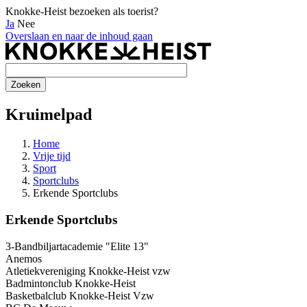
Knokke-Heist bezoeken als toerist?
Ja
Nee
Overslaan en naar de inhoud gaan
Kruimelpad
Home
Vrije tijd
Sport
Sportclubs
Erkende Sportclubs
Erkende Sportclubs
3-Bandbiljartacademie "Elite 13"
Anemos
Atletiekvereniging Knokke-Heist vzw
Badmintonclub Knokke-Heist
Basketbalclub Knokke-Heist Vzw