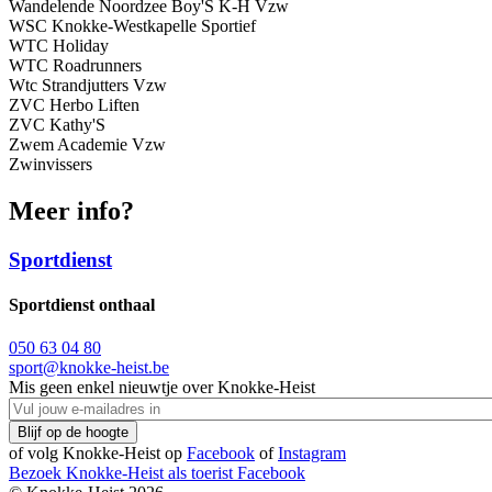
Wandelende Noordzee Boy'S K-H Vzw
WSC Knokke-Westkapelle Sportief
WTC Holiday
WTC Roadrunners
Wtc Strandjutters Vzw
ZVC Herbo Liften
ZVC Kathy'S
Zwem Academie Vzw
Zwinvissers
Meer info?
Sportdienst
Sportdienst onthaal
050 63 04 80
sport@knokke-heist.be
Mis geen enkel nieuwtje over Knokke-Heist
of volg Knokke-Heist op
Facebook
of
Instagram
Bezoek Knokke-Heist als
toerist
Facebook