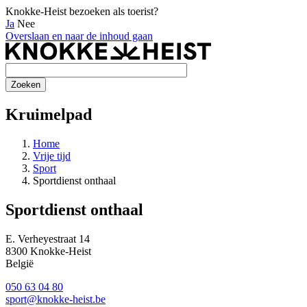
Knokke-Heist bezoeken als toerist?
Ja
Nee
Overslaan en naar de inhoud gaan
Kruimelpad
Home
Vrije tijd
Sport
Sportdienst onthaal
Sportdienst onthaal
E. Verheyestraat 14
8300
Knokke-Heist
België
050 63 04 80
sport@knokke-heist.be