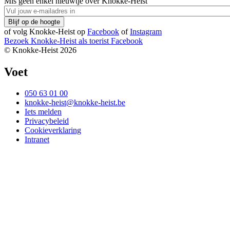
Mis geen enkel nieuwtje over Knokke-Heist
of volg Knokke-Heist op
Facebook
of
Instagram
Bezoek Knokke-Heist als
toerist
Facebook
© Knokke-Heist 2026
Voet
050 63 01 00
knokke-heist@knokke-heist.be
Iets melden
Privacybeleid
Cookieverklaring
Intranet