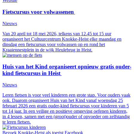
Website
Fietscursus voor volwassenen
Nieuws
Van 20 april tot 18 mei 2026, telkens van 12.45 tot 15 uur
organiseert het Cultuurcentrum Knokke-Heist elke maandag en
dinsdag een fietscursus voor volwassen op en rond het
Kraaiennestplein in de wijk Heulebrug in Heist.
Huis van het Kind organiseert opnieuw gratis ouder-
kind fietscursus in Heist
Nieuws
Leren fietsen is voor veel kinderen een grote stap. Voor ouders vaak
ook. Daarom organiseert Huis van het Kind vanaf woensdag 25
februari 2026 een gratis ouder-kind fietscursus voor kinderen van 5
tot 14 jaar. In een veilige en positieve omgeving oefenen kinderen,
in 4 lessen, samen met een (groot)ouder of opvoeder om zelfstandig
te leren fietsen.
Bezoek Knokke-Heist als
toerist
Facebook