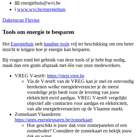
📧 energiehuis@wvi.be
ℹ️
www.wvi.be/energiehuis
Dakenscan Fluvius
Tools om energie te besparen
Het
Energiehuis
stelt
handige tools
vrij ter beschikking om een beter
inzicht te krijgen hoe je energie kan besparen.
Bij vragen rond het gebruik van deze tools of je hebt hup nodig,
maak dan een gratis afspraak met één van onze medewerkers.
VREG V-test®:
https://vtest.vreg.be
Via de V-test® van de VREG kan je snel en eenvoudig
berekenen welke energieleverancier je de meest
voordelige prijs biedt voor de levering van jouw
elektriciteit en/of aardgas. VREG V-test® vergelijkt
objectief alle contracten voor aardgas en elektriciteit,
van alle energieleveranciers op de Vlaamse markt.
Zonnekaart Vlaanderen:
https://apps.energiesparen.be/zonnekaart
Hoe geschikt is jouw dak voor zonnepanelen of een
zonneboiler? Consulteer de zonnekaart en bekijk jouw
dak en winst.