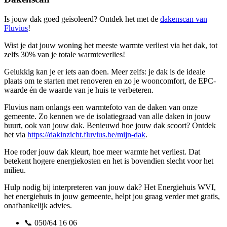
Is jouw dak goed geïsoleerd? Ontdek het met de
dakenscan van
Fluvius
!
Wist je dat jouw woning het meeste warmte verliest via het dak, tot
zelfs 30% van je totale warmteverlies!
Gelukkig kan je er iets aan doen. Meer zelfs: je dak is de ideale
plaats om te starten met renoveren en zo je wooncomfort, de EPC-
waarde én de waarde van je huis te verbeteren.
Fluvius nam onlangs een warmtefoto van de daken van onze
gemeente. Zo kennen we de isolatiegraad van alle daken in jouw
buurt, ook van jouw dak. Benieuwd hoe jouw dak scoort? Ontdek
het via
https://dakinzicht.fluvius.be/mijn-dak
.
Hoe roder jouw dak kleurt, hoe meer warmte het verliest. Dat
betekent hogere energiekosten en het is bovendien slecht voor het
milieu.
Hulp nodig bij interpreteren van jouw dak? Het Energiehuis WVI,
het energiehuis in jouw gemeente, helpt jou graag verder met gratis,
onafhankelijk advies.
📞 050/64 16 06