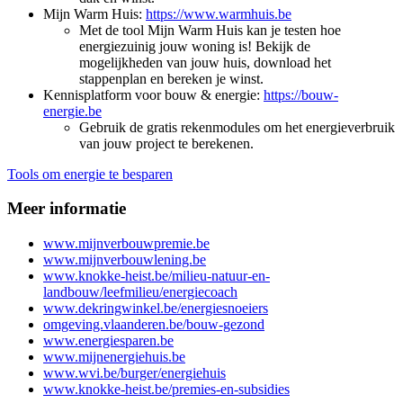
Mijn Warm Huis:
https://www.warmhuis.be
Met de tool Mijn Warm Huis kan je testen hoe
energiezuinig jouw woning is! Bekijk de
mogelijkheden van jouw huis, download het
stappenplan en bereken je winst.
Kennisplatform voor bouw & energie:
https://bouw-
energie.be
Gebruik de gratis rekenmodules om het energieverbruik
van jouw project te berekenen.
Tools om energie te besparen
Meer informatie
www.mijnverbouwpremie.be
www.mijnverbouwlening.be
www.knokke-heist.be/milieu-natuur-en-
landbouw/leefmilieu/energiecoach
www.dekringwinkel.be/energiesnoeiers
omgeving.vlaanderen.be/bouw-gezond
www.energiesparen.be
www.mijnenergiehuis.be
www.wvi.be/burger/energiehuis
www.knokke-heist.be/premies-en-subsidies