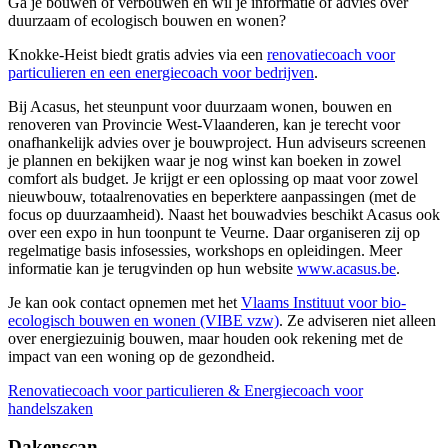
Ga je bouwen of verbouwen en wil je informatie of advies over
duurzaam of ecologisch bouwen en wonen?
Knokke-Heist biedt gratis advies via een
renovatiecoach voor
particulieren en een energiecoach voor bedrijven
.
Bij Acasus, het steunpunt voor duurzaam wonen, bouwen en
renoveren van Provincie West-Vlaanderen, kan je terecht voor
onafhankelijk advies over je bouwproject. Hun adviseurs screenen
je plannen en bekijken waar je nog winst kan boeken in zowel
comfort als budget. Je krijgt er een oplossing op maat voor zowel
nieuwbouw, totaalrenovaties en beperktere aanpassingen (met de
focus op duurzaamheid). Naast het bouwadvies beschikt Acasus ook
over een expo in hun toonpunt te Veurne. Daar organiseren zij op
regelmatige basis infosessies, workshops en opleidingen. Meer
informatie kan je terugvinden op hun website
www.acasus.be
.
Je kan ook contact opnemen met het
Vlaams Instituut voor bio-
ecologisch bouwen en wonen (VIBE vzw)
. Ze adviseren niet alleen
over energiezuinig bouwen, maar houden ook rekening met de
impact van een woning op de gezondheid.
Renovatiecoach voor particulieren & Energiecoach voor
handelszaken
Dakenscan