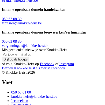
strand@knokke-heist.be
Inname openbaar domein handelszaken
050 63 08 30
terrassen@knokke-heist.be
Inname openbaar domein bouwwerken/verhuizingen
050 63 08 30
vergunningen@knokke-heist.be
Mis geen enkel nieuwtje over Knokke-Heist
of volg Knokke-Heist op
Facebook
of
Instagram
Bezoek Knokke-Heist als
toerist
Facebook
© Knokke-Heist 2026
Voet
050 63 01 00
knokke-heist@knokke-heist.be
Iets melden
Privacybeleid