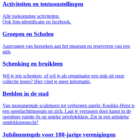
Activiteiten en tentoonstellingen
Alle toekomstige activiteiten.
Ook foto-identificatie en facebook.
Groepen en Scholen
Aanvragen van bezoeken aan het museum en reserveren van een
gids
Schenking en bruikleen
Wil je iets schenken, of wil je als organisator een stuk uit onze
collectie lenen? Hier vind je meer informatie.
Beelden in de stad
Van monumentale sculpturen tot verborgen parels: Knokke-Heist is
een openluchtmuseum op zich. Laat je verrassen door kunst in de
openbare ruimte én op unieke privéplekken. Zin in een artistieke
ontdekkingstocht?
Jubileumtegels voor 100-jarige verenigingen