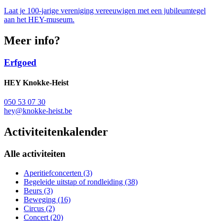
Laat je 100-jarige vereniging vereeuwigen met een jubileumtegel
aan het HEY-museum.
Meer info?
Erfgoed
HEY Knokke-Heist
050 53 07 30
hey@knokke-heist.be
Activiteitenkalender
Alle activiteiten
Aperitiefconcerten (3)
Begeleide uitstap of rondleiding (38)
Beurs (3)
Beweging (16)
Circus (2)
Concert (20)