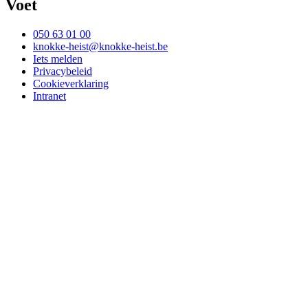
Voet
050 63 01 00
knokke-heist@knokke-heist.be
Iets melden
Privacybeleid
Cookieverklaring
Intranet