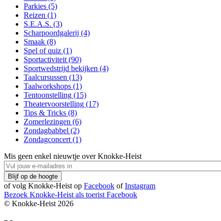
Parkies (5)
Reizen (1)
S.E.A.S. (3)
Scharpoordgalerij (4)
Smaak (8)
Spel of quiz (1)
Sportactiviteit (90)
Sportwedstrijd bekijken (4)
Taalcursussen (13)
Taalworkshops (1)
Tentoonstelling (15)
Theatervoorstelling (17)
Tips & Tricks (8)
Zomerlezingen (6)
Zondagbabbel (2)
Zondagconcert (1)
Mis geen enkel nieuwtje over Knokke-Heist
of volg Knokke-Heist op
Facebook
of
Instagram
Bezoek Knokke-Heist als
toerist
Facebook
© Knokke-Heist 2026