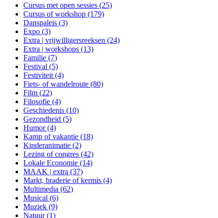
Cursus met open sessies (25)
Cursus of workshop (179)
Danspaleis (3)
Expo (3)
Extra | vrijwilligersreeksen (24)
Extra | workshops (13)
Familie (7)
Festival (5)
Festiviteit (4)
Fiets- of wandelroute (80)
Film (22)
Filosofie (4)
Geschiedenis (10)
Gezondheid (5)
Humor (4)
Kamp of vakantie (18)
Kinderanimatie (2)
Lezing of congres (42)
Lokale Economie (14)
MAAK | extra (37)
Markt, braderie of kermis (4)
Multimedia (62)
Musical (6)
Muziek (9)
Natuur (1)