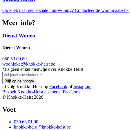
Op zoek naar een sociale huurwoning? Contacteer de woonmaatschap
Meer info?
Dienst Wonen
Dienst Wonen
050 53 09 89
woonloket@knokke-heist.be
Mis geen enkel nieuwtje over Knokke-Heist
of volg Knokke-Heist op
Facebook
of
Instagram
Bezoek Knokke-Heist als
toerist
Facebook
© Knokke-Heist 2026
Voet
050 63 01 00
knokke-heist@knokke-heist.be