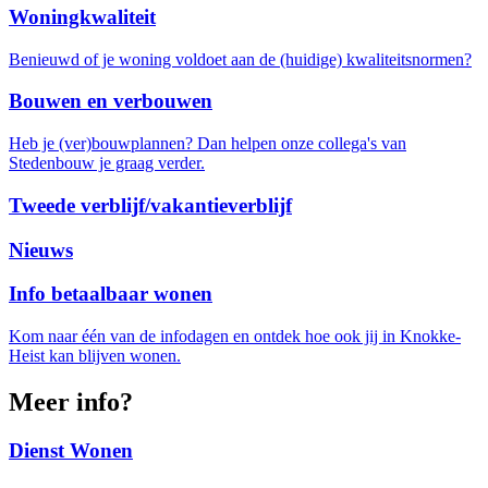
Woningkwaliteit
Benieuwd of je woning voldoet aan de (huidige) kwaliteitsnormen?
Bouwen en verbouwen
Heb je (ver)bouwplannen? Dan helpen onze collega's van
Stedenbouw je graag verder.
Tweede verblijf/vakantieverblijf
Nieuws
Info betaalbaar wonen
Kom naar één van de infodagen en ontdek hoe ook jij in Knokke-
Heist kan blijven wonen.
Meer info?
Dienst Wonen