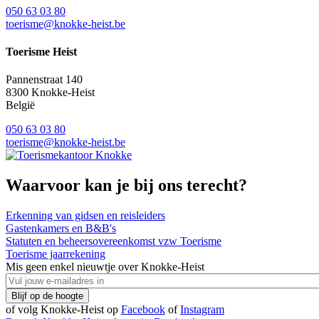
050 63 03 80
toerisme@knokke-heist.be
Toerisme Heist
Pannenstraat 140
8300
Knokke-Heist
België
050 63 03 80
toerisme@knokke-heist.be
Waarvoor kan je bij ons terecht?
Erkenning van gidsen en reisleiders
Gastenkamers en B&B's
Statuten en beheersovereenkomst vzw Toerisme
Toerisme jaarrekening
Mis geen enkel nieuwtje over Knokke-Heist
of volg Knokke-Heist op
Facebook
of
Instagram