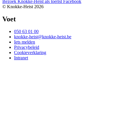
Bezoek Knokke-Heist als
toerist
Facebook
© Knokke-Heist 2026
Voet
050 63 01 00
knokke-heist@knokke-heist.be
Iets melden
Privacybeleid
Cookieverklaring
Intranet