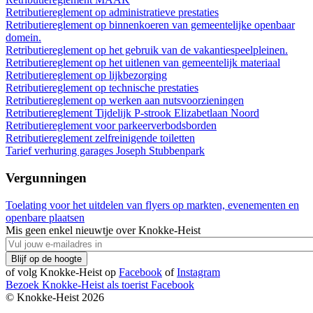
Retributiereglement op administratieve prestaties
Retributiereglement op binnenkoeren van gemeentelijke openbaar
domein.
Retributiereglement op het gebruik van de vakantiespeelpleinen.
Retributiereglement op het uitlenen van gemeentelijk materiaal
Retributiereglement op lijkbezorging
Retributiereglement op technische prestaties
Retributiereglement op werken aan nutsvoorzieningen
Retributiereglement Tijdelijk P-strook Elizabetlaan Noord
Retributiereglement voor parkeerverbodsborden
Retributiereglement zelfreinigende toiletten
Tarief verhuring garages Joseph Stubbenpark
Vergunningen
Toelating voor het uitdelen van flyers op markten, evenementen en
openbare plaatsen
Mis geen enkel nieuwtje over Knokke-Heist
of volg Knokke-Heist op
Facebook
of
Instagram
Bezoek Knokke-Heist als
toerist
Facebook
© Knokke-Heist 2026