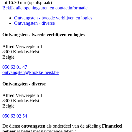
tot 16.30 uur (op afspraak)
Bekijk alle openingsuren en contactinformatie
Ontvangsten - tweede verblijven en logies
Ontvangsten - diverse
Ontvangsten - tweede verblijven en logies
Alfred Verweeplein 1
8300
Knokke-Heist
België
050 63 01 47
ontvangsten@knokke-heist.be
Ontvangsten - diverse
Alfred Verweeplein 1
8300
Knokke-Heist
België
050 63 02 54
De dienst
ontvangsten
als onderdeel van de afdeling
Financieel
beheer
is belast met navolgende taken :