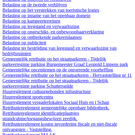
Belasting op de tweede verblijven
Belasting op het verstrekken van toeristische logies
Belasting op inname van het openbaar domein
Belasting op kampeerterreinen
Belasting op leegstand en verwaarlozing
Belasting op ongeschikt- en onbewoonbaarverklaring
Belasting op ontbrekende parkeerplaatsen
Belasting op publiciteit
Belasting ter bestrijding van leegstand en verwaarlozing van
bedrijfsruimten
Gemeentelijk retributie op het straatparkeren - Tijdelijk
parkeerregime parking Burgemeester Graaf Leopold Lippens park
Gemeentelijke opcentiemen op de onroerende voorheffing
Gemeentelijke retributie op het straatparkeren - Hervaststelling nr 11
Gemeentelijke retributie op het straatparkeren - Tijdelijk
parkeerregime parking Schuttersgilde
Huurreglement cultuurgebonden infrastructuur
Huurreglement sportcentra
Huurreglement vergaderlokalen Sociaal Huis en t Schap
Retributiereglement gemeentelijke openbare bibliotheek.
Retributiereglement identificatieplaatsjes
strandcabine/toegangsbewijzen zeedijk.
Retributiereglement kosten invordering fiscale en niet-fiscale
ontvangsten - Vaststelling.
Retributiereglement MAAK