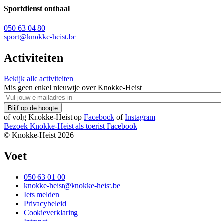
Sportdienst onthaal
050 63 04 80
sport@knokke-heist.be
Activiteiten
Bekijk alle activiteiten
Mis geen enkel nieuwtje over Knokke-Heist
of volg Knokke-Heist op
Facebook
of
Instagram
Bezoek Knokke-Heist als
toerist
Facebook
© Knokke-Heist 2026
Voet
050 63 01 00
knokke-heist@knokke-heist.be
Iets melden
Privacybeleid
Cookieverklaring