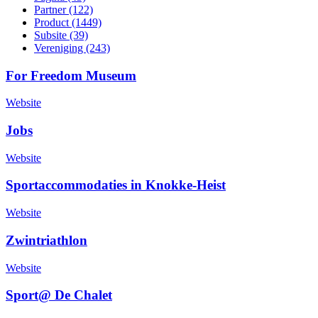
Partner (122)
Product (1449)
Subsite (39)
Vereniging (243)
For Freedom Museum
Website
Jobs
Website
Sportaccommodaties in Knokke-Heist
Website
Zwintriathlon
Website
Sport@ De Chalet