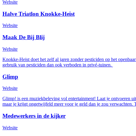
Website
Halve Triatlon Knokke-Heist
Website
Maak De Bij Blij
Website
Knokke-Heist doet het zelf al jaren zonder pesticiden op het openbaa
gebruik van pesticiden dan ook verboden in privé-tuinen.
Glimp
Website
Glimp! is een muziekbeleving vol entertainment! Laat je ontvoeren ui
maar je krijgt ongetwijfeld meer voor je geld dan je zou verwachten. T
Medewerkers in de kijker
Website