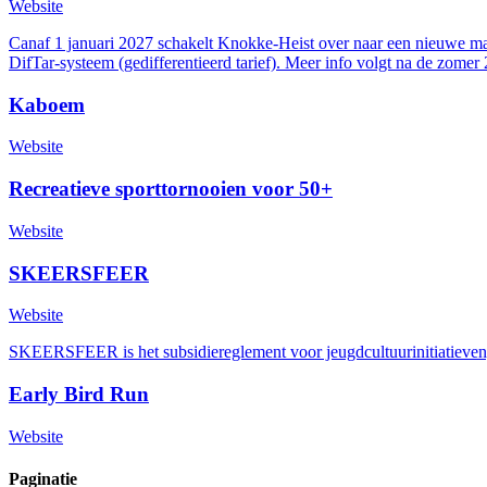
Website
Canaf 1 januari 2027 schakelt Knokke-Heist over naar een nieuwe mani
DifTar-systeem (gedifferentieerd tarief). Meer info volgt na de zomer
Kaboem
Website
Recreatieve sporttornooien voor 50+
Website
SKEERSFEER
Website
SKEERSFEER is het subsidiereglement voor jeugdcultuurinitiatieven,
Early Bird Run
Website
Paginatie