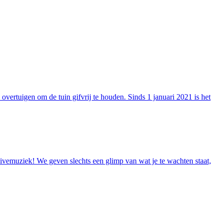
vertuigen om de tuin gifvrij te houden. Sinds 1 januari 2021 is het
livemuziek! We geven slechts een glimp van wat je te wachten staat,