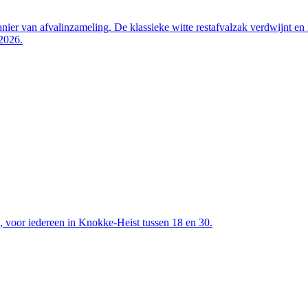
er van afvalinzameling. De klassieke witte restafvalzak verdwijnt en m
 2026.
 voor iedereen in Knokke-Heist tussen 18 en 30.