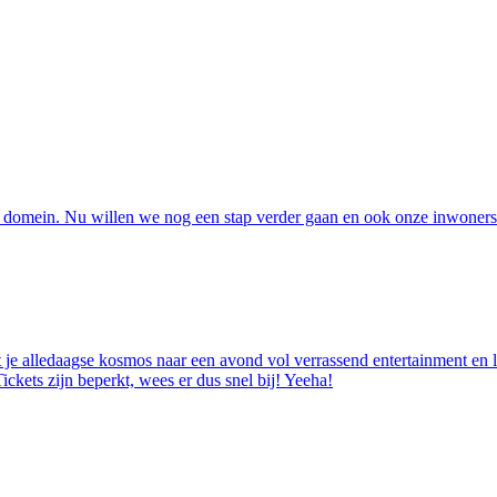
r domein. Nu willen we nog een stap verder gaan en ook onze inwoners o
t je alledaagse kosmos naar een avond vol verrassend entertainment en 
ickets zijn beperkt, wees er dus snel bij! Yeeha!